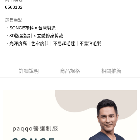
超商取貨付款
6563132
LINE Pay
銷售重點
Apple Pay
．SONGE布料ｘ台灣製造
．3D版型設計ｘ立體修身剪裁
街口支付
．光澤度高｜色牢度佳｜不易起毛毬｜不易沾毛髮
悠遊付
AFTEE先享後付
相關說明
詳細說明
商品規格
相關推薦
【關於「AFTEE先享後付」】
ATM付款
AFTEE先享後付是「在收到商品之後才付款」的支付方式。 讓您購物簡單
便利好安心！
１．簡單：不需註冊會員、不需綁卡、不需儲值。
運送方式
２．便利：只要手機號碼，簡訊認證，即可結帳。
３．安心：先確認商品／服務後，再付款。
全家取貨付款
每筆NT$60，滿NT$2,000(含以上)免運費
【「AFTEE先享後付」結帳流程】
１．於結帳方式選擇「AFTEE先享後付」後，將跳轉至「AFTEE先享後付」
付款後全家取貨
結帳頁面，進行簡訊認證並確認金額後，即可完成結帳。
２．訂單成立數日內，您將收到繳費通知簡訊。
每筆NT$60，滿NT$2,000(含以上)免運費
３．收到繳費通知簡訊後14天內，點擊此簡訊中的連結，可透過四大超商／