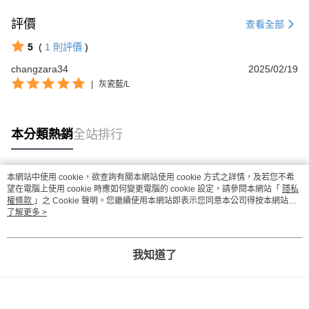
評價
查看全部
5
(
1
則評價
)
changzara34
2025/02/19
|
灰瓷藍/L
本分類熱銷
全站排行
本網站中使用 cookie，欲查詢有關本網站使用 cookie 方式之詳情，及若您不希
熱門標籤
望在電腦上使用 cookie 時應如何變更電腦的 cookie 設定，請參閱本網站「
隱私
權條款
」之 Cookie 聲明。您繼續使用本網站即表示您同意本公司得按本網站使
用條款之 Cookie 聲明使用 cookie。
了解更多 >
我知道了