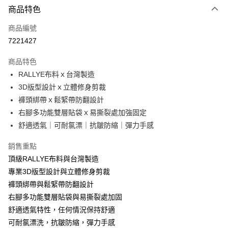
商品特色
信用卡一次付款
商品編號
超商取貨付款
7221427
LINE Pay
商品特色
Apple Pay
RALLYE布料ｘ台灣製造
3D版型設計ｘ立體修身剪裁
街口支付
褲頭綁帶ｘ鬆緊帶防翻設計
悠遊付
右腳多功能雙層貼袋ｘ易撕裂處加強固定
舒適透氣｜可耐氯漂｜抗皺防縮｜彈力手感
AFTEE先享後付
相關說明
銷售重點
【關於「AFTEE先享後付」】
頂級RALLYE布料與台灣製造
ATM付款
AFTEE先享後付是「在收到商品之後才付款」的支付方式。 讓您購物簡單
便利好安心！
專業3D版型設計與立體修身剪裁
１．簡單：不需註冊會員、不需綁卡、不需儲值。
褲頭綁帶與鬆緊帶防翻設計
運送方式
２．便利：只要手機號碼，簡訊認證，即可結帳。
右腳多功能雙層貼袋與易撕裂處加固
３．安心：先確認商品／服務後，再付款。
全家取貨付款
舒適透氣特性，任何情況保持舒適
每筆NT$60，滿NT$2,000(含以上)免運費
【「AFTEE先享後付」結帳流程】
可耐氯漂洗，抗皺防縮，彈力手感
１．於結帳方式選擇「AFTEE先享後付」後，將跳轉至「AFTEE先享後付」