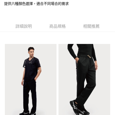
付款後全家取貨
提供六種顏色選擇，適合不同場合的需求
結帳頁面，進行簡訊認證並確認金額後，即可完成結帳。
２．訂單成立數日內，您將收到繳費通知簡訊。
每筆NT$60，滿NT$2,000(含以上)免運費
３．收到繳費通知簡訊後14天內，點擊此簡訊中的連結，可透過四大超商／
ATM／網路銀行／等多元方式進行付款，方視為交易完成。
7-11取貨付款
※ 請注意：結帳手續完成當下不需立刻繳費，但若您需要取消訂單，請聯絡
詳細說明
商品規格
相關推薦
每筆NT$60，滿NT$2,000(含以上)免運費
購買商品的店家。未經商家同意取消之訂單仍視為有效，需透過AFTEE先享
後付繳納相關費用。
付款後7-11取貨
※ 交易是否成功請以「AFTEE先享後付 」之結帳頁面顯示為準，若有關於
是否繳費成功／繳費後需取消欲退款等相關疑問，請聯繫「AFTEE先享後付
每筆NT$60，滿NT$2,000(含以上)免運費
客戶支援中心」
https://netprotections.freshdesk.com/support/home
宅配
【注意事項】
１．透過由恩沛科技股份有限公司提供之「AFTEE先享後付」服務完成之交
每筆NT$100，滿NT$2,000(含以上)免運費
易，需依本服務之必要範圍內提供個人資料，並將交易相關給付款項請求債
權轉讓予恩沛科技股份有限公司。
海外(香港)
查看運費
２．關於個人資料處理事宜，請瀏覽以下網址：
https://aftee.tw/terms/#terms3
海外(新加坡)
查看運費
３．未成年的使用者請事先徵得法定代理人或監護人之同意方可使用
「AFTEE先享後付」，若未經同意申辦者引起之損失，本公司不負相關責
任。
４．使用「AFTEE先享後付」時，將依據個別帳號之用戶狀況，依本公司即
時審查核予不同之上限額度；若仍有額度不足之情形，本公司將視審查結果
請求用戶進行身份認證。
５．嚴禁一人註冊多個帳號或使用他人資訊註冊。若發現惡意使用之情形，
恩沛科技股份有限公司將有權停止該用戶之使用額度並採取法律行動。